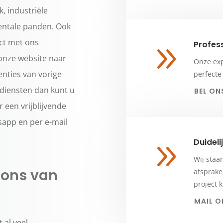
, industriële
entale panden. Ook
act met ons
Profess
9
onze website naar
Onze exp
nties van vorige
perfecte
 diensten dan kunt u
BEL ON
 een vrijblijvende
tsapp en per e-mail
Duidel
9
Wij staa
 ons van
afsprake
project 
MAIL O
 al veel