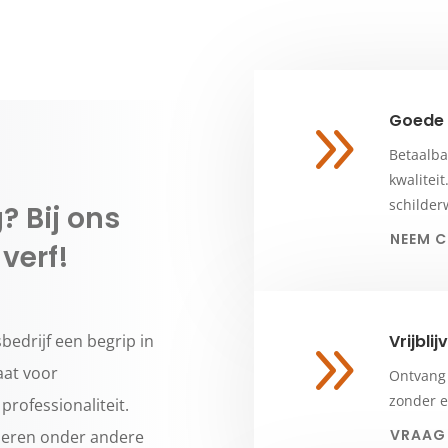
Goede 
9
Betaalba
kwalitei
schilder
 Bij ons
NEEM 
verf!
bedrijf een begrip in
Vrijbli
9
aat voor
Ontvang 
zonder e
rofessionaliteit.
VRAAG 
seren onder andere