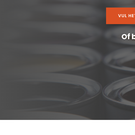
VUL H
Of 